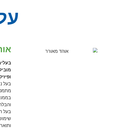
על
אוה
בעלים
מוביל
ופיזיק
בעל ני
והבלתי
בעל ת
שימושי
ותואר 